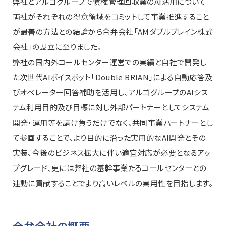
弊社とアルゴグループで債権管理回収業のAI活用について
両社がそれぞれの得意領域をコミットして事業推進すること
が最善の方法との結論から合弁会社「AMダブルブレイン株式
会社」の設立に至りました。
弊社の国内外コールセンター運営での実績と自社で開発し
た次世代AIボイスボット「Double BRIAN」による自動応答及
びオペレーター回答補助を活用し、アルゴグループのAIシス
テム利用目的及び目標に対し外部パートナーとしてシステム
開発・運用等を請け負うだけでなく、共同事業パートナーとし
て参画することで、より目的に沿った実用的なAI開発とその
実装、今後のビジネス拡大に伴い適宜対応が必要となるアッ
プグレード、更には弊社の基幹事業たるコールセンターとの
連動に貢献することでより高いレベルの実用性を目指します。
合弁会社の概要