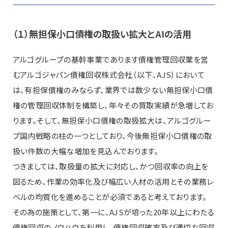
（１）無担保小口債権の取扱い拡大とAIの活用
アルゴグループの基幹事業であります債権管理回収業を営
むアルゴジャパン債権回収株式会社（以下、AJS）において
は、有担保債権のみならず、業界では数少ない無担保小口債
権の管理回収体制を構築し、年々その買取実績が急増してお
ります。そして、無担保小口債権の取扱拡大は、アルゴグルー
プ国内戦略の柱の一つとしており、今後無担保小口債権の取
扱い件数の大幅な増加を見込んでおります。
つきましては、取扱量の拡大に対応し、かつ回収率の向上を
図るため、作業の効率化及び幅広い人材の活用とその業務レ
ベルの均質化を進めることが必須であると考えております。
その為の施策として、第一に、AJSが培った20年以上にわたる
債権回収のノウハウを利用し、債権回収確率及び適切な回収