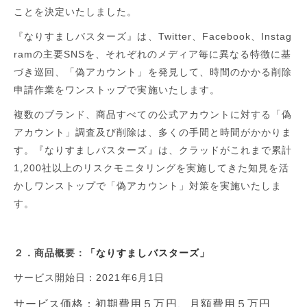
ことを決定いたしました。
『なりすましバスターズ』は、
Twitter
、
Facebook
、
Instag
ram
の主要
SNS
を、それぞれのメディア毎に異なる特徴に基
づき巡回、「偽アカウント」を発見して、時間のかかる削除
申請作業をワンストップで実施いたします。
複数のブランド、商品すべての公式アカウントに対する「偽
アカウント」調査及び削除は、多くの手間と時間がかかりま
す。『なりすましバスターズ』は、クラッドがこれまで累計
1,200
社以上のリスクモニタリングを実施してきた知見を活
かしワンストップで「偽アカウント」対策を実施いたしま
す。
２．商品概要：
「なりすましバスターズ」
サービス開始日：
2021
年
6
月
1
日
サービス価格：初期費用５万円、月額費用５万円