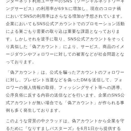
ンターネット利用ユーザーの
SNS
（ソーシャルネットワーキ
ングサービス）の利用率が
69
％に増加し、現在のコロナ禍
において
SNS
の利用率はさらなる増加が予想されています。
企業においても
SNS
公式アカウントでのプロモーション活動
による巣ごもり需要の取り込は重要な課題となっておりま
す。しかしそれを逆手に取り、
SNS
公式アカウントをそっく
り真似した「偽アカウント」により、サービス、商品のイメ
ージダウンやフォロワーに対しての被害などが社会問題とな
っております。
「偽アカウント」は、公式を騙ったアカウントのフォロワー
に対し、プレゼント当選などを偽った
DM
を送信して、フォ
ロワーの個人情報の取得、フィッシングサイト等への誘導、
公序良俗に反する内容の送信などを行います。企業の
SNS
公
式アカウントが無い場合でも「偽アカウント」が作られる事
例も多く発生しております。
このような背景の中クラッドは、偽アカウントから企業を守
るために『なりすましバスターズ』を
6
月
1
日から提供する