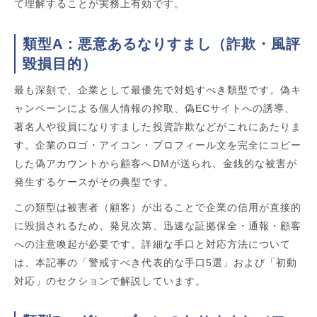
て理解することが実務上有効です。
類型A：悪意あるなりすまし（詐欺・風評
毀損目的）
最も深刻で、企業として最優先で対処すべき類型です。偽キ
ャンペーンによる個人情報の搾取、偽ECサイトへの誘導、
著名人や役員になりすました投資詐欺などがこれにあたりま
す。企業のロゴ・アイコン・プロフィール文を完全にコピー
した偽アカウントから顧客へDMが送られ、金銭的な被害が
発生するケースがその典型です。
この類型は被害者（顧客）が出ることで企業の信用が直接的
に毀損されるため、発見次第、迅速な証拠保全・通報・顧客
への注意喚起が必要です。詳細な手口と対応方法について
は、本記事の「警戒すべき代表的な手口5選」および「初動
対応」のセクションで解説しています。