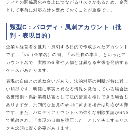
ティとの関係悪化や炎上につながるリスクがあるため、企業
として事前に対応方針を定めておくことが重要です。
類型C：パロディ・風刺アカウント（批
判・表現目的）
企業や経営者を批判・風刺する目的で作成されたアカウント
です。「○○（企業名）の闇」「○○社長の本音」といったア
カウント名で、実際の企業や人物とは異なる主張を発信する
ケースがあたります。
表現の自由との兼ね合いがあり、法的対応の判断が特に難し
い類型です。明確に事実と異なる情報を発信している場合は
名誉毀損・偽計業務妨害として法的措置を検討できる場合も
ありますが、批判的な意見の表明に留まる場合は対応が困難
です。また、パロディアカウントへの強引な削除要請がSNS
で拡散され、「表現の自由を弾圧した」として炎上するリス
クも念頭に置く必要があります。