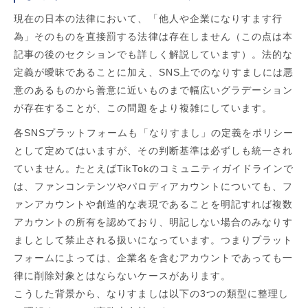
現在の日本の法律において、「他人や企業になりすます行
為」そのものを直接罰する法律は存在しません（この点は本
記事の後のセクションでも詳しく解説しています）。法的な
定義が曖昧であることに加え、SNS上でのなりすましには悪
意のあるものから善意に近いものまで幅広いグラデーション
が存在することが、この問題をより複雑にしています。
各SNSプラットフォームも「なりすまし」の定義をポリシー
として定めてはいますが、その判断基準は必ずしも統一され
ていません。たとえばTikTokのコミュニティガイドラインで
は、ファンコンテンツやパロディアカウントについても、フ
ァンアカウントや創造的な表現であることを明記すれば複数
アカウントの所有を認めており、明記しない場合のみなりす
ましとして禁止される扱いになっています。つまりプラット
フォームによっては、企業名を含むアカウントであっても一
律に削除対象とはならないケースがあります。
こうした背景から、なりすましは以下の3つの類型に整理し