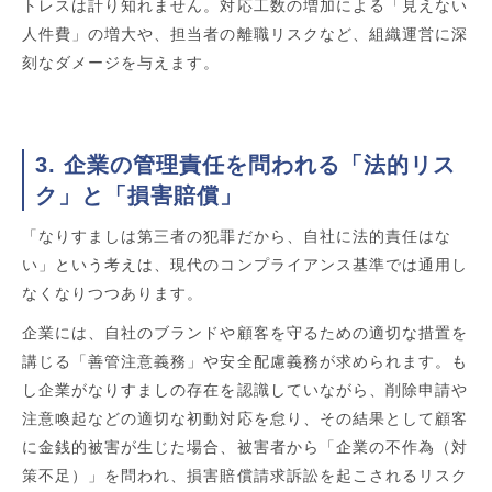
トレスは計り知れません。対応工数の増加による「見えない
人件費」の増大や、担当者の離職リスクなど、組織運営に深
刻なダメージを与えます。
3. 企業の管理責任を問われる「法的リス
ク」と「損害賠償」
「なりすましは第三者の犯罪だから、自社に法的責任はな
い」という考えは、現代のコンプライアンス基準では通用し
なくなりつつあります。
企業には、自社のブランドや顧客を守るための適切な措置を
講じる「善管注意義務」や安全配慮義務が求められます。も
し企業がなりすましの存在を認識していながら、削除申請や
注意喚起などの適切な初動対応を怠り、その結果として顧客
に金銭的被害が生じた場合、被害者から「企業の不作為（対
策不足）」を問われ、損害賠償請求訴訟を起こされるリスク