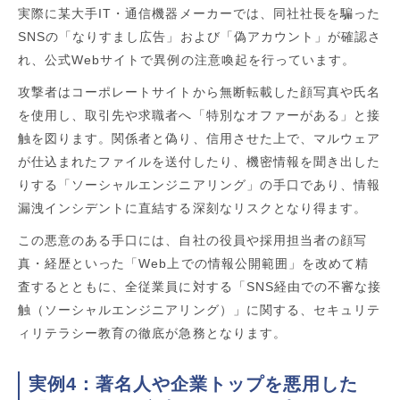
実際に某大手IT・通信機器メーカーでは、同社社長を騙った
SNSの「なりすまし広告」および「偽アカウント」が確認さ
れ、公式Webサイトで異例の注意喚起を行っています。
攻撃者はコーポレートサイトから無断転載した顔写真や氏名
を使用し、取引先や求職者へ「特別なオファーがある」と接
触を図ります。関係者と偽り、信用させた上で、マルウェア
が仕込まれたファイルを送付したり、機密情報を聞き出した
りする「ソーシャルエンジニアリング」の手口であり、情報
漏洩インシデントに直結する深刻なリスクとなり得ます。
この悪意のある手口には、自社の役員や採用担当者の顔写
真・経歴といった「Web上での情報公開範囲」を改めて精
査するとともに、全従業員に対する「SNS経由での不審な接
触（ソーシャルエンジニアリング）」に関する、セキュリテ
ィリテラシー教育の徹底が急務となります。
実例4：著名人や企業トップを悪用した