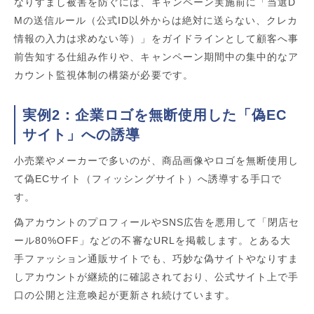
なりすまし被害を防ぐには、キャンペーン実施前に「当選D
Mの送信ルール（公式ID以外からは絶対に送らない、クレカ
情報の入力は求めない等）」をガイドラインとして顧客へ事
前告知する仕組み作りや、キャンペーン期間中の集中的なア
カウント監視体制の構築が必要です。
実例2：企業ロゴを無断使用した「偽EC
サイト」への誘導
小売業やメーカーで多いのが、商品画像やロゴを無断使用し
て偽ECサイト（フィッシングサイト）へ誘導する手口で
す。
偽アカウントのプロフィールやSNS広告を悪用して「閉店セ
ール80%OFF」などの不審なURLを掲載します。とある大
手ファッション通販サイトでも、巧妙な偽サイトやなりすま
しアカウントが継続的に確認されており、公式サイト上で手
口の公開と注意喚起が更新され続けています。