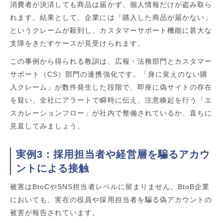
消費者が決済しても商品は届かず、個人情報だけが盗み取ら
れます。結果として、企業には「購入した商品が届かない」
というクレームが殺到し、カスタマーサポート機能に甚大な
支障をきたすケースが見受けられます。
この事例から得られる教訓は、広報・法務部門とカスタマー
サポート（CS）部門の連携強化です。「身に覚えのない購
入クレーム」が数件発生した段階で、即座に偽サイトの存在
を疑い、全社にアラートで瞬時に伝え、注意喚起を行う「エ
スカレーションフロー」が社内で整備されているか、直ちに
見直してみましょう。
実例3：採用担当者や経営層を騙るアカウ
ントによる接触
被害はBtoCやSNS担当者レベルに留まりません。BtoB企業
においても、実在の役員や採用担当者を騙る偽アカウントの
被害が報告されています。