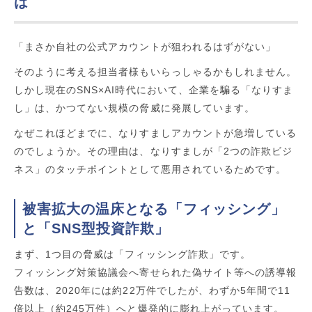
は
「まさか自社の公式アカウントが狙われるはずがない」
そのように考える担当者様もいらっしゃるかもしれません。
しかし現在のSNS×AI時代において、企業を騙る「なりすま
し」は、かつてない規模の脅威に発展しています。
なぜこれほどまでに、なりすましアカウントが急増している
のでしょうか。その理由は、なりすましが「2つの詐欺ビジ
ネス」のタッチポイントとして悪用されているためです。
被害拡大の温床となる「フィッシング」
と「SNS型投資詐欺」
まず、1つ目の脅威は「フィッシング詐欺」です。
フィッシング対策協議会へ寄せられた偽サイト等への誘導報
告数は、2020年には約22万件でしたが、わずか5年間で11
倍以上（約245万件）へと爆発的に膨れ上がっています。