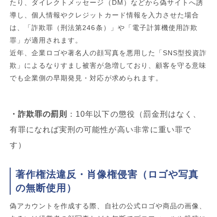
たり、ダイレクトメッセージ（DM）などから偽サイトへ誘
導し、個人情報やクレジットカード情報を入力させた場合
は、「詐欺罪（刑法第246条）」や「電子計算機使用詐欺
罪」が適用されます。
近年、企業ロゴや著名人の顔写真を悪用した「SNS型投資詐
欺」によるなりすまし被害が急増しており、顧客を守る意味
でも企業側の早期発見・対応が求められます。
・詐欺罪の罰則
：10年以下の懲役（罰金刑はなく、
有罪になれば実刑の可能性が高い非常に重い罪で
す）
著作権法違反・肖像権侵害（ロゴや写真
の無断使用）
偽アカウントを作成する際、自社の公式ロゴや商品の画像、