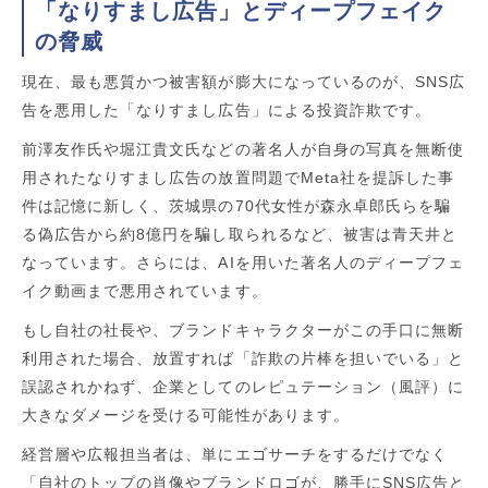
「なりすまし広告」とディープフェイク
の脅威
現在、最も悪質かつ被害額が膨大になっているのが、SNS広
告を悪用した「なりすまし広告」による投資詐欺です。
前澤友作氏や堀江貴文氏などの著名人が自身の写真を無断使
用されたなりすまし広告の放置問題でMeta社を提訴した事
件は記憶に新しく、茨城県の70代女性が森永卓郎氏らを騙
る偽広告から約8億円を騙し取られるなど、被害は青天井と
なっています。さらには、AIを用いた著名人のディープフェ
イク動画まで悪用されています。
もし自社の社長や、ブランドキャラクターがこの手口に無断
利用された場合、放置すれば「詐欺の片棒を担いでいる」と
誤認されかねず、企業としてのレピュテーション（風評）に
大きなダメージを受ける可能性があります。
経営層や広報担当者は、単にエゴサーチをするだけでなく
「自社のトップの肖像やブランドロゴが、勝手にSNS広告と