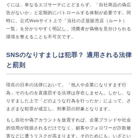
ぐには、単なるエゴサーチにとどまらず、「自社商品の偽広
告がないか」と定期的にパトロールする体制が必要です。同
時に、公式Webサイト上で「当社の正規販売店（ルート）
一覧」を分かりやすく明記し、消費者が偽物を見分けられる
環境を整えることも不可欠です。
SNSのなりすましは犯罪？ 適用される法律
と罰則
現在の日本の法律において、「他人や企業になりすます行
為」そのものを直接罰する法律は存在しません。しかし、な
りすました上で「どのような行為を行ったか」によって、さ
まざまな犯罪が成立し、刑事罰の対象となります。
もし自社や偽アカウントを放置すれば、企業ブランドや社会
的信用が毀損されるだけでなく、顧客やフォロワーが詐欺被
害などに遭うリスクが高まります。そのためにも、いざとい