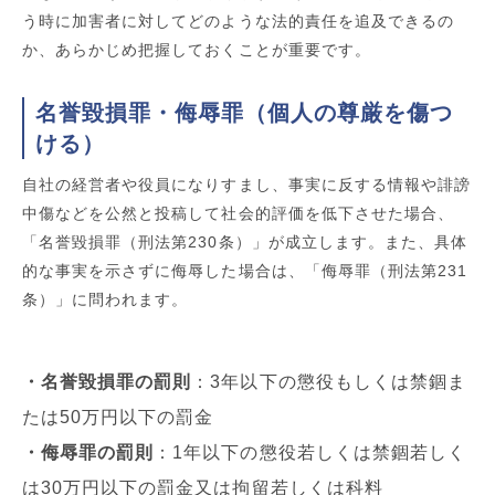
う時に加害者に対してどのような法的責任を追及できるの
か、あらかじめ把握しておくことが重要です。
名誉毀損罪・侮辱罪（個人の尊厳を傷つ
ける）
自社の経営者や役員になりすまし、事実に反する情報や誹謗
中傷などを公然と投稿して社会的評価を低下させた場合、
「名誉毀損罪（刑法第230条）」が成立します。また、具体
的な事実を示さずに侮辱した場合は、「侮辱罪（刑法第231
条）」に問われます。
・名誉毀損罪の罰則
：3年以下の懲役もしくは禁錮ま
たは50万円以下の罰金
・侮辱罪の罰則
：1年以下の懲役若しくは禁錮若しく
は30万円以下の罰金又は拘留若しくは科料