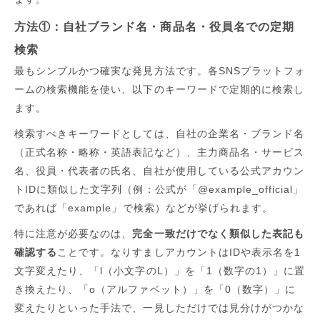
方法①：自社ブランド名・商品名・役員名での定期
検索
最もシンプルかつ確実な発見方法です。各SNSプラットフォ
ームの検索機能を使い、以下のキーワードで定期的に検索し
ます。
検索すべきキーワードとしては、自社の企業名・ブランド名
（正式名称・略称・英語表記など）、主力商品名・サービス
名、役員・代表者の氏名、自社が使用している公式アカウン
トIDに類似した文字列（例：公式が「@example_official」
であれば「example」で検索）などが挙げられます。
特に注意が必要なのは、
完全一致だけでなく類似した表記も
確認する
ことです。なりすましアカウントはIDや表示名を1
文字変えたり、「l（小文字のL）」を「1（数字の1）」に置
き換えたり、「o（アルファベット）」を「0（数字）」に
変えたりといった手法で、一見しただけでは見分けがつかな