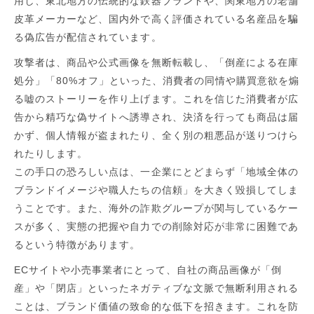
用し、東北地方の伝統的な鉄器ブランドや、関東地方の老舗
皮革メーカーなど、国内外で高く評価されている名産品を騙
る偽広告が配信されています。
攻撃者は、商品や公式画像を無断転載し、「倒産による在庫
処分」「80%オフ」といった、消費者の同情や購買意欲を煽
る嘘のストーリーを作り上げます。これを信じた消費者が広
告から精巧な偽サイトへ誘導され、決済を行っても商品は届
かず、個人情報が盗まれたり、全く別の粗悪品が送りつけら
れたりします。
この手口の恐ろしい点は、一企業にとどまらず「地域全体の
ブランドイメージや職人たちの信頼」を大きく毀損してしま
うことです。また、海外の詐欺グループが関与しているケー
スが多く、実態の把握や自力での削除対応が非常に困難であ
るという特徴があります。
ECサイトや小売事業者にとって、自社の商品画像が「倒
産」や「閉店」といったネガティブな文脈で無断利用される
ことは、ブランド価値の致命的な低下を招きます。これを防